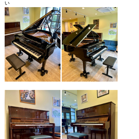
本日ペトロフP125F1マホガニー艶出モデル、入荷しました♪
い
2026.02.26
本日ペトロフP125G1ウォルナット艶出モデル、入荷しました♪
2026.02.14
BLOG更新/ペトロフピアノUP2台＆GP2台メンテナンス・レポート
♪
2026.02.07
BLOG更新/ペトロフピアノUP2台＆GP1台納品決定！
2026.02.06
ペトロフP194Storm黒色艶出モデル、ご注文をいただきました♪
2026.02.04
ペトロフP125F1チェリー艶消モデル、ご注文をいただきました♪
2026.02.02
BLOG更新/ペトロフP118P1＆P159Boraメンテナンス・レポート♪