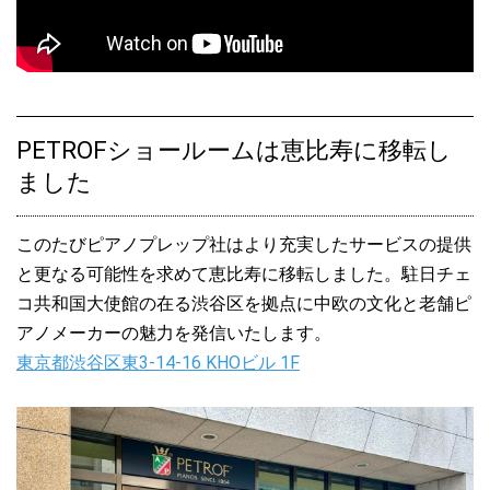
2022.03.23
ペトロフP125F1ウォルナット艶出モデル、入荷しました♪
2022.03.22
ペトロフP118P1チェリー艶消モデル、ご注文をいただきました♪
PETROFショールームは恵比寿に移転し
2022.03.12
ペトロフP131E1ウォルナット艶出モデル、ご注文をいただきまし
ました
た♪
このたびピアノプレップ社はより充実したサービスの提供
2022.02.06
ペトロフGPオリジナル音源/PETROF P173Breeze収録！Wataru
と更なる可能性を求めて恵比寿に移転しました。駐日チェ
Sato Newアルバム『Fading Spaces』リリース♪
コ共和国大使館の在る渋谷区を拠点に中欧の文化と老舗ピ
アノメーカーの魅力を発信いたします。
2022.01.30
東京都渋谷区東3-14-16 KHOビル 1F
ペトロフP194Stormデミチッペンデール・マホガニー艶出モデ
ル、ご注文をいただきました♪
2022.01.14
ペトロフP173Breezeデミチッペンデール・マホガニー艶出モデ
ル、ご注文をいただきました♪