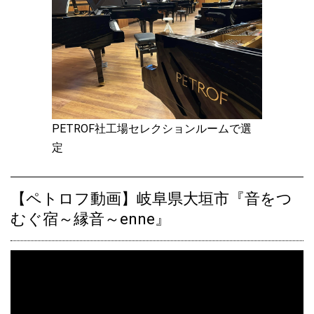
た♪
2020.08.11
【チェコフェス出展品】ペトロフP131E1ウォルナット艶出モデ
ル、ご注文をいただきました♪
2020.08.10
【オーダー品】ペトロフP118P1ホワイト艶出モデル、入荷しまし
た♪
PETROF社工場セレクションルームで選
定
2020.08.09
ペトロフP118D1ホワイト艶出モデル、ご注文をいただきました♪
【ペトロフ動画】岐阜県大垣市『音をつ
2020.08.05
むぐ宿～縁音～enne』
ペトロフP118P1マホガニー艶出モデル、ご注文をいただきました
♪
2020.08.01
【オーダー品】ペトロフP118C1マホガニー艶出モデル、入荷しま
した♪