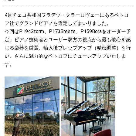
【イベント出展品】ペトロフP118P1ウォルナット艶消 Special
Offer♪
4月チェコ共和国フラデツ・クラーロヴェーにあるペトロ
2023.08.10
フ社でグランドピアノを選定してまいりました。
ペトロフP118P1ウォルナット艶出モデル、入荷しました♪
今回はP194Storm、P173Breeze、P159Boraをオーダー予
定。ピアノ技術者とユーザー双方の視点から最も歌心を感
2023.08.10
じる楽器を厳選、輸入後プレップアップ（精密調整）を行
ペトロフP118P1マホガニー艶出モデル、入荷しました♪
い、さらに魅力的なペトロフにチューンアップいたしま
2023.07.05
す。
ペトロフP118D1マホガニー艶出モデル、ご注文をいただきました
♪
2023.07.02
ペトロフP118P1ビーチ艶消Usedモデル、ご注文をいただきまし
た♪
2023.06.29
ペトロフP118D1マホガニー艶出モデル、入荷しました♪
2023.06.18