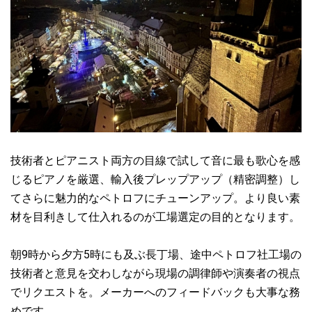
【Used】ペトロフP118P1チェリー艶消モデル、ご注文をいただ
きました♪
2020.12.06
ペトロフP118P1チェリー艶消モデル、ご注文をいただきました♪
2020.11.22
ペトロフP118P1ウォルナット艶出モデル、ご注文をいただきまし
た♪
2020.11.19
技術者とピアニスト両方の目線で試して音に最も歌心を感
ペトロフP118P1ウォルナット艶出モデル、再入荷しました♪
じるピアノを厳選、輸入後プレップアップ（精密調整）し
てさらに魅力的なペトロフにチューンアップ。より良い素
2020.11.10
材を目利きして仕入れるのが工場選定の目的となります。
ペトロフP173Breeze Chippendaleマホガニー艶出モデル、ご注文
をいただきました♪
朝9時から夕方5時にも及ぶ長丁場、途中ペトロフ社工場の
2020.11.09
技術者と意見を交わしながら現場の調律師や演奏者の視点
チェコ共和国公式YouTubeチャンネルでご紹介いただきました♪
でリクエストを。メーカーへのフィードバックも大事な務
めです。
2020.11.08