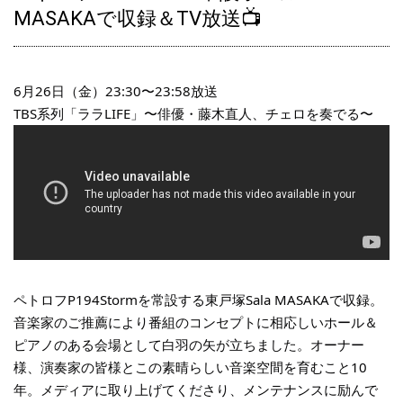
ペトロフP118P1ウォルナット艶出モデル、入荷しました♪
MASAKAで収録＆TV放送📺
2024.07.10
ペトロフP125F1マホガニー艶出モデル、入荷しました♪
6月26日（金）23:30〜23:58放送
2024.06.20
TBS系列「ララLIFE」〜俳優・藤木直人、チェロを奏でる〜
ペトロフP131M1ウォルナット艶出モデル、入荷しました♪
2024.06.16
ペトロフP118P1ウォルナット艶出モデル、ご注文をいただきまし
た♪
2024.06.14
ペトロフP194Storm黒色艶出モデル、ご注文をいただきました♪
ペトロフP194Stormを常設する東戸塚Sala MASAKAで収録。
2024.06.02
音楽家のご推薦により番組のコンセプトに相応しいホール＆
ペトロフP125F1ウォルナット艶出モデル、ご注文をいただきまし
ピアノのある会場として白羽の矢が立ちました。オーナー
た♪
様、演奏家の皆様とこの素晴らしい音楽空間を育むこと10
2024.04.18
年。メディアに取り上げてくださり、メンテナンスに励んで
ブログ更新/ペトロフピアノ社創業160周年セレブレーション＆チ