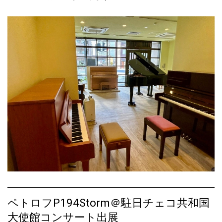
2021.11.26
ペトロフピアノ納入事例【お客様の声】1件追加♪
2021.11.10
ペトロフP118P1ビーチ艶消モデル、プレップアップ完了しました
♪
2021.11.05
ペトロフP118P1ビーチ艶消モデル、入荷しました♪
2021.10.05
【ご注文品】ペトロフP173Breeze Chippendaleマホガニー艶出モ
デル、入荷しました♪
2021.10.03
チェコフェスティバル2021開催＆ペトロフピアノ出展♪
2021.09.11
ペトロフP173Breeze Chippendaleマホガニー艶出モデル、ご注文
ペトロフP194Storm＠駐日チェコ共和国
をいただきました♪
大使館コンサート出展