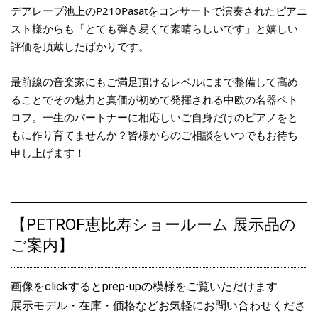
デアレーブ池上のP210Pasatをコンサートで演奏されたピアニ
2026.03.28
スト様からも「とても弾き易くて素晴らしいです」と嬉しい
BLOG更新/ペトロフP194Storm黒色艶出 出荷準備♪
評価を頂戴したばかりです。
2026.03.21
最前線の音楽家にもご満足頂けるレベルにまで整備して高め
BLOG更新/ペトロフピアノGP4台＆UP5台メンテナンス・レポート
ることでその魅力と真価が初めて発揮される中欧の名器ペト
♪
ロフ。一生のパートナーに相応しいご自身だけのピアノをと
もに作り育てませんか？皆様からのご相談をいつでもお待ち
2026.03.13
BLOG更新/【PETROF動画】平林大翔さん凱旋リサイタル＠イデア
申し上げます！
レーブ池上
2026.03.05
BLOG更新/ペトロフP125G1ウォルナット艶出プレップアップ・レ
【PETROF恵比寿ショールーム 展示品の
ポート♪
ご案内】
2026.03.01
BLOG更新/ペトロフUP2台ショールーム入荷！
画像をclickするとprep-upの模様をご覧いただけます
展示モデル・在庫・価格などお気軽にお問い合わせくださ
2026.02.26