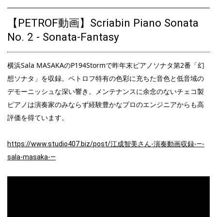
2022.06.09
【PETROF動画】Scriabin Piano Sonata
ペトロフP118D1ウォルナット艶消モデル、入荷しました♪
No. 2 - Sonata-Fantasy
2022.06.03
ペトロフP118P1ビーチ艶消モデル、ご注文をいただきました♪
横浜Sala MASAKAのP194Stormで昨年末ピアノソナタ第2番「幻
想ソナタ」を収録。ペトロフ特有の色彩に充ちた音色と低音域の
2022.06.02
ペトロフP118R1 ROCOCOモデル、ご注文をいただきました♪
デモーニッシュな深い響き。メンテナンスに余念のないチェコ製
ピアノは演奏家のみならず経験豊かなプロのエンジニアからも高
2022.04.25
評価を得ています。
ペトロフP135K1黒色艶出モデル、ご注文をいただきました♪
https://www.studio407.biz/post/江成智美さん-演奏動画収録-―-
2022.04.25
ペトロフP131M1マホガニー艶出モデル、ご注文をいただきました
sala-masaka-―
♪
2022.04.17
ペトロフが「URQUELL TiMEZ」で紹介されました♪