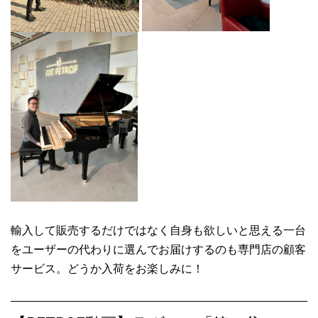
ペトロフP118P1チェリー艶消モデル、ご注文をいただきました♪
2023.04.20
ペトロフP131M1マホガニー艶出モデル、入荷しました♪
2023.04.17
ペトロフP173Breeze Chippendaleマホガニー艶出モデル、ご注文
をいただきました♪
2023.02.10
ペトロフP194Storm黒色艶出モデル、入荷しました♪
2023.02.10
ペトロフP173Breeze Klasicウォルナット艶出モデル、入荷しまし
輸入して販売するだけではなく自身も欲しいと思える一台
た♪
をユーザーの代わりに選んでお届けするのも専門店の顧客
2023.02.10
サービス。どうか入荷をお楽しみに！
【ご注文品】ペトロフP159Bora黒色艶出モデル、入荷しました♪
2023.02.09