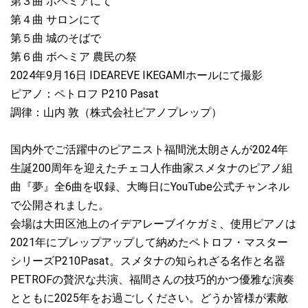
第３曲 ボヘミアにて
ペトロフP118P1ウォルナット艶消モデル、ご注文をいただきまし
第４曲 サロンにて
た♪
第５曲 城のそばで
第６曲 ボヘミア 農民の祭
2021.03.15
2024年9月16日 IDEAREVE IKEGAMIホールにて撮影
ペトロフP118C1マホガニー艶出モデル、プレップアップ完了しま
した♪
ピアノ：ペトロフ P210 Pasat
調律：山内 敦（株式会社ピアノプレップ）
2021.02.21
ペトロフP118C1ウォルナット艶出モデル、プレップアップ完了し
国内外でご活躍中のピアニスト福間洸太朗さんが2024年
ました♪
生誕200周年を迎えたチェコ人作曲家スメタナのピアノ組
2021.02.11
曲『夢』全6曲を収録、大晦日にYouTube公式チャンネル
ペトロフP159Boraウォルナット艶出モデル、プレップアップ完了
で公開されました。
しました♪
会場は大田区池上のイデアレーブイケガミ、使用ピアノは
2021年にプレップアップして納めたペトロフ・マスター
2021.02.08
ペトロフP125F1マホガニー艶出モデル、ご注文をいただきました
シリーズP210Pasat。スメタナの知られざる名作と名器
♪
PETROFの贅沢な共演、福間さんの技巧的かつ優雅な演奏
とともに2025年をお過ごしください。どうか皆様が素敵
2021.02.07