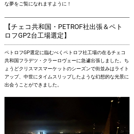
な夢をご覧になれますように！
ペトロフP118P1ウォルナット艶消モデル、プレップアップ完了し
ました♪
2021.02.06
【チェコ共和国・PETROF社出張＆ペト
ペトロフP118D1ウォルナット艶消モデル、プレップアップ完了し
ロフGP2台工場選定】
ました♪
2021.02.05
ペトロフGP選定に臨むべくペトロフ社工場の在るチェコ
ペトロフP131M1マホガニー艶出モデル、プレップアップ完了しま
共和国フラデツ・クラーロヴェーに急遽出張しました。ち
した♪
ょうどクリスマスマーケットのシーズンで街並みはライト
アップ、中世にタイムスリップしたような幻想的な光景に
2021.01.23
ペトロフP125F1マホガニー艶出モデル、プレップアップ完了しま
出会うことができました。
した♪
2021.01.18
ペトロフP173Breeze黒色艶出モデル、プレップアップ完了しまし
た♪
2020.12.09