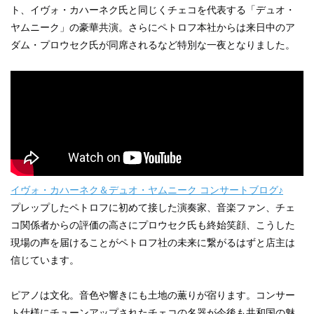
ト、イヴォ・カハーネク氏と同じくチェコを代表する「デュオ・
ペトロフP118P1ウォルナット艶出モデル、入荷しました♪
ヤムニーク」の豪華共演。さらにペトロフ本社からは来日中のア
2021.07.29
ダム・プロウセク氏が同席されるなど特別な一夜となりました。
【ご注文品】ペトロフP118P1チェリー艶消モデル、入荷しました
♪
2021.07.29
【ご注文品】ペトロフP118P1ホワイト艶出モデル、入荷しました
♪
2021.07.29
【ご注文品】ペトロフP118P1ウォルナット艶消モデル、入荷しま
イヴォ・カハーネク＆デュオ・ヤムニーク コンサートブログ♪
した♪
プレップしたペトロフに初めて接した演奏家、音楽ファン、チェ
コ関係者からの評価の高さにプロウセク氏も終始笑顔、こうした
2021.07.11
ペトロフP118D1ウォルナット艶消モデル、ご注文をいただきまし
現場の声を届けることがペトロフ社の未来に繋がるはずと店主は
た♪
信じています。
2021.06.09
ピアノは文化。音色や響きにも土地の薫りが宿ります。コンサー
【ご注文品】ペトロフP210Pasat黒色艶出モデル、入荷しました♪
ト仕様にチューンアップされたチェコの名器が今後も共和国の魅