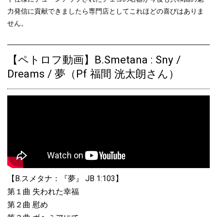
力発信に貢献できましたら専門店としてこれほどの喜びはありま
2021.05.20
せん。
ペトロフP210Pasat黒色艶出モデル、ご注文をいただきました♪
2021.05.02
【ご注文品】ペトロフP194Storm黒色艶出モデル、入荷しました♪
【ペトロフ動画】B.Smetana : Sny /
Dreams / 夢（Pf 福間 洸太朗さん）
2021.04.21
【ご注文品】ペトロフP173Breeze Rococoモデル、入荷しました♪
2021.04.18
ペトロフP125F1ウォルナット艶出モデル、ご注文をいただきまし
た♪
2021.04.12
ペトロフP194Storm 黒色艶出モデル、ご注文をいただきました♪
【B.スメタナ：『夢』 JB 1:103】
2021.03.28
第１曲 失われた幸福
ペトロフP173Breeze Rococoモデル、ご注文をいただきました♪
第２曲 慰め
2021.03.21