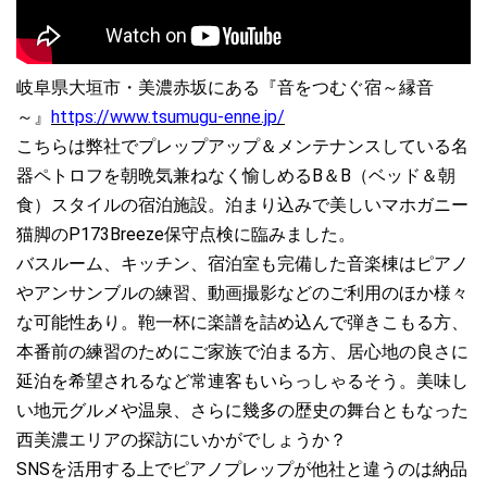
2020.08.01
【オーダー品】ペトロフP118D1ウォルナット艶消モデル、入荷し
ました♪
岐阜県大垣市・美濃赤坂にある『音をつむぐ宿～縁音
2020.08.01
～』
https://www.tsumugu-enne.jp/
【オーダー品】ペトロフP118D1ホワイト艶出モデル、入荷しまし
こちらは弊社でプレップアップ＆メンテナンスしている名
た♪
器ペトロフを朝晩気兼ねなく愉しめるB＆B（ベッド＆朝
食）スタイルの宿泊施設。泊まり込みで美しいマホガニー
2020.07.12
ペトロフピアノCDアルバム3作品ご紹介♪
猫脚のP173Breeze保守点検に臨みました。
バスルーム、キッチン、宿泊室も完備した音楽棟はピアノ
2020.07.01
やアンサンブルの練習、動画撮影などのご利用のほか様々
PETROF収録/今井亮太郎Newアルバム『シネマ・ボッサ』本日リ
な可能性あり。鞄一杯に楽譜を詰め込んで弾きこもる方、
リース♪
本番前の練習のためにご家族で泊まる方、居心地の良さに
2020.06.22
延泊を希望されるなど常連客もいらっしゃるそう。美味し
ペトロフP127NEXT黒色艶出モデル、ご注文をいただきました♪
い地元グルメや温泉、さらに幾多の歴史の舞台ともなった
西美濃エリアの探訪にいかがでしょうか？
2020.06.13
SNSを活用する上でピアノプレップが他社と違うのは納品
慶應義塾機関誌『三田評論』に寄稿しました