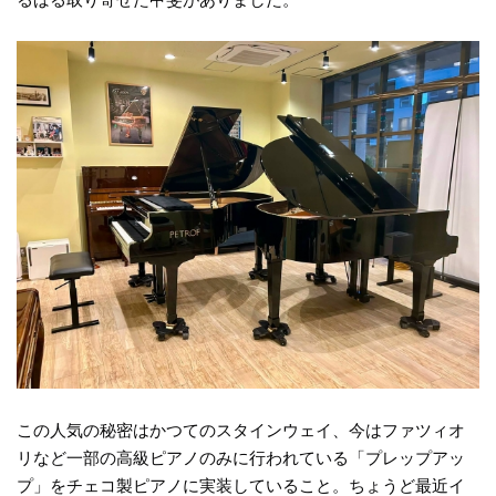
2026.06.14
BLOG更新/【PETROF社工場選定品】ペトロフP173 Breeze＆
P159 Bora 新入荷！
2026.06.05
本日ペトロフP159Bora＆P173Breezeショールーム入荷
2026.05.12
BLOG更新/ペトロフP125F1マホガニー艶出プレップアップ・レポ
ート♪
2026.04.12
BLOG更新/ペトロフピアノUP3台メンテナンス＆レコーディング調
律＠東戸塚Sala MASAKA
2026.04.09
お客様のペトロフご紹介/2件更新♪
この人気の秘密はかつてのスタインウェイ、今はファツィオ
リなど一部の高級ピアノのみに行われている「プレップアッ
2026.04.05
プ」をチェコ製ピアノに実装していること。ちょうど最近イ
BLOG更新/ペトロフP194Storm黒色艶出 納品立会！