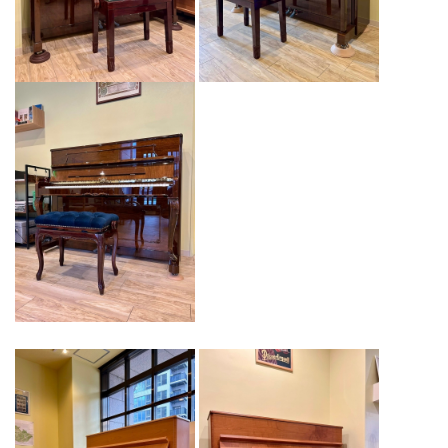
2026.01.25
BLOG更新/ペトロフP210Pasatメンテナンス＠イデアレーブ池上
2026.01.19
BLOG更新/ペトロフピアノ納入事例 GP２台＆UP６台
2026.01.07
PETROF恵比寿ショールームOpening Daysのお知らせ♪
2025.11.07
ペトロフP125F1マホガニー艶出モデル、ご注文をいただきました
♪
2025.09.17
PETROFショールーム・恵比寿へ移転のお知らせ
2025.08.21
ペトロフP118C1ウォルナット艶出モデル、入荷しました♪
2025.08.13