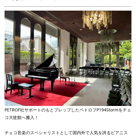
2021.09.10
ペトロフP173Breeze Demichippendaleマホガニー艶出モデル、プ
レップアップ完了しました♪
2021.08.26
ペトロフP118D1マホガニー艶出モデル、ご注文をいただきました
♪
2021.08.22
ペトロフP173Breeze Demichippendaleマホガニー艶出モデル、入
荷しました♪
2021.08.09
ペトロフP118D1マホガニー艶出モデル、ご注文をいただきました
♪
PETROF社サポートのもとプレップしたペトロフP194Stormをチェ
2021.08.04
コ大使館へ搬入！
ペトロフP118D1マホガニー艶出モデル、入荷しました♪
チェコ音楽のスペシャリストとして国内外で人気を誇るピアニス
2021.07.29