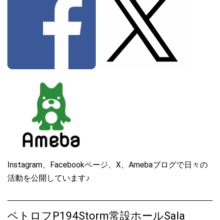
2024.10.20
ペトロフP118P1ウォルナット艶消モデル、ご注文をいただきまし
た♪
2024.10.02
ペトロフP118P1マホガニー艶出モデル、入荷しました♪
2024.09.07
ペトロフP194Stormマホガニー艶出Usedモデル、ご注文をいただ
きました♪
2024.07.28
ペトロフP118C1マホガニー艶出モデル、ご注文をいただきました
♪
Instagram、Facebookページ、X、Amebaブログで日々の
2024.07.24
活動を公開しています♪
ペトロフP125F1マホガニー艶出モデル、ご注文をいただきました
♪
ペトロフP194Storm常設ホールSala
2024.07.10