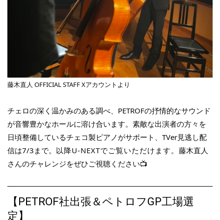
2023.12.19
ペトロフP118C1ウォルナット艶消モデル、ご注文をいただきまし
た♪
2023.12.09
ペトロフP118P1ビーチ艶消Usedモデル、ご注文をいただきまし
た♪
藤木直人 OFFICIAL STAFF Xアカウントより
2023.11.12
ペトロフP118P1マホガニー艶出モデル、ご注文をいただきました
チェロの深く温かみのある調べ、PETROFの抒情的なサウンド
♪
が音響豊かなホールに溶け合います。素敵な出演者の方々を
日頃整備しているチェコ製ピアノがサポート、TVer見逃し配
2023.10.29
ペトロフP194Storm黒色艶出モデル、ご注文をいただきました♪
信は7/3まで。
以降U-NEXTでご覧いただけます。
藤木直人
さんのチャレンジをぜひご視聴ください📺
2023.09.17
ペトロフP118D1ウォルナット艶消モデル、ご注文をいただきまし
た♪
【PETROF社出張＆ペトロフGP工場選
2023.08.19
定】