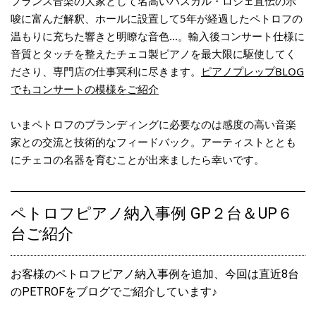
フランス音楽の大家として名高いパスカル・ロジェ直伝の示
ペトロフP118P1ビーチ艶消モデル、ご注文をいただきました♪
唆に富んだ解釈、ホールに設置して5年が経過したペトロフの
温もりに充ちた響きと明瞭な音色...。輸入後コンサート仕様に
2022.11.22
ペトロフP118P1ビーチ艶消モデル、入荷しました♪
音質とタッチを整えたチェコ製ピアノを最大限に駆使してく
ださり、専門店の仕事冥利に尽きます。
ピアノプレップBLOG
2022.11.04
でもコンサートの模様をご紹介
ペトロフP118C1マホガニー艶出モデル、入荷しました♪
いまペトロフのブランディングに必要なのは感度の高い音楽
2022.11.04
家との交流と技術的なフィードバック。アーティストととも
ペトロフP118P1チェリー艶消モデル、入荷しました♪
にチェコの名器を育むことが出来ましたら幸いです。
2022.11.04
ペトロフP118P1ウォルナット艶消モデル、入荷しました♪
ペトロフピアノ納入事例 GP２台＆UP６
2022.08.31
台ご紹介
ペトロフP118P1マホガニー艶出モデル、ご注文をいただきました
♪
お客様のペトロフピアノ納入事例を追加、今回は直近8台
2022.08.24
のPETROFをブログでご紹介しています♪
ペトロフピアノ常設【音をつむぐ宿 ～ 縁音(えんね) ～】がオープ
ンしました♪