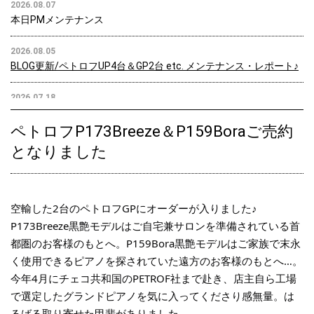
2026.08.07
本日PMメンテナンス
2026.08.05
BLOG更新/ペトロフUP4台＆GP2台 etc. メンテナンス・レポート♪
2026.07.18
BLOG更新/ペトロフUP21台＆GP12台メンテナンス！
ペトロフP173Breeze＆P159Boraご売約
2026.07.12
となりました
ペトロフP159Bora黒色艶出モデル、ご注文をいただきました♪
2026.07.10
ペトロフP173Breeze黒色艶出モデル、ご注文をいただきました♪
空輸した2台のペトロフGPにオーダーが入りました♪
P173Breeze黒艶モデルはご自宅兼サロンを準備されている首
2026.06.27
都圏のお客様のもとへ。P159Bora黒艶モデルはご家族で末永
BLOG更新/ペトロフP173Breeze黒色艶出 プレップアップ♪
く使用できるピアノを探されていた遠方のお客様のもとへ…。
今年4月にチェコ共和国のPETROF社まで赴き、店主自ら工場
2026.06.17
で選定したグランドピアノを気に入ってくださり感無量。は
BLOG更新/ペトロフP159Bora黒色艶出 プレップアップ♪
るばる取り寄せた甲斐がありました。