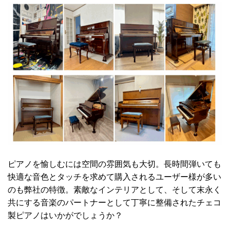
2022.08.05
【ご注文品】ペトロフP131M1マホガニー艶出モデル、入荷しまし
た♪
2022.08.05
【ご注文品】ペトロフP135K1黒色艶出モデル、入荷しました♪
2022.08.01
ペトロフP159Bora黒色艶出モデル、ご注文をいただきました♪
2022.07.17
ペトロフP125F1マホガニー艶出モデル、ご注文をいただきました
♪
ピアノを愉しむには空間の雰囲気も大切。長時間弾いても
快適な音色とタッチを求めて購入されるユーザー様が多い
2022.06.23
のも弊社の特徴。素敵なインテリアとして、そして末永く
ペトロフP173Breeze黒色艶出モデル、ご注文をいただきました♪
共にする音楽のパートナーとして丁寧に整備されたチェコ
2022.06.09
製ピアノはいかがでしょうか？
ペトロフP118P1マホガニー艶出モデル、入荷しました♪