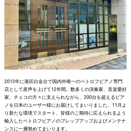
2022.01.14
ペトロフP194Storm黒色艶出モデル、ご注文をいただきました♪
2022.01.09
ペトロフP159Boraウォルナット艶出モデル、ご注文をいただきま
した♪
2022.01.08
ペトロフP118C1マホガニー艶出モデル、ご注文をいただきました
♪
2013年に港区白金台で国内外唯一のペトロフピアノ専門
2021.12.19
ペトロフP118P1ウォルナット艶出モデル、ご注文をいただきまし
店として産声を上げて12年間。数多くの演奏家、音楽愛好
た♪
家、チェコの方々に支えられながら、200台を超えるピア
ノを日本のユーザー様にお届けしてまいりました。11月よ
2021.11.27
り新たな環境でスタート、皆様のご期待に応えられるよう
ペトロフP131M1マホガニー艶出モデル、ご注文をいただきました
♪
輸入したペトロフピアノのプレップアップおよびメンテナ
ンスに一層努めてまいります。