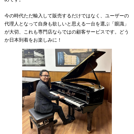
【Used】ペトロフP118P1チェリー艶消モデル、入荷しました♪
今の時代ただ輸入して販売するだけではなく、ユーザーの
2020.11.08
代理人となって自身も欲しいと思える一台を選ぶ「眼識」
ペトロフP118P1ホワイト艶出モデル、ご注文をいただきました♪
が大切、これも専門店ならではの顧客サービスです。どう
2020.10.04
か日本到着をお楽しみに！
ペトロフP159Boraウォルナット艶出モデル、ご注文をいただきま
した♪
2020.09.27
ペトロフP118P1ウォルナット艶消モデル、ご注文をいただきまし
た♪
2020.09.26
ペトロフP118P1マホガニー艶出モデル、ご注文をいただきました
♪
2020.08.30
ペトロフP118C1ウォルナット艶消モデル、ご注文をいただきまし
た♪