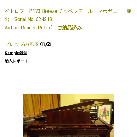
ペトロフ P173 Breeze チッペンデール マホガニー 艶
出 Serial No. 624219
Action: Renner-Petrof
ご納品済み
プレップの風景
①
,
②
Sample録音
納入レポート