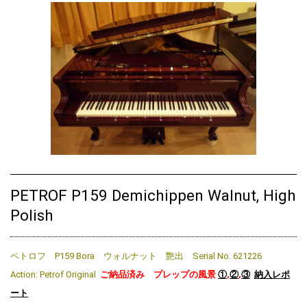
PETROF P159 Demichippen Walnut, High
Polish
ペトロフ P159 Bora ウォルナット 艶出 Serial No. 621226
Action: Petrof Original
ご納品済み プレップの風景
①
,
②
,
③
納入レポ
ート