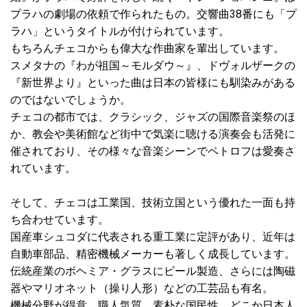
プラハの劇場の依頼で作られたもの。交響曲38番にも「プ
ラハ」というタイトルが付けられています。
もちろんチェコからも偉大な作曲家を輩出しています。
スメタナの『わが祖国～モルダウ～』、ドヴォルザークの
『新世界より』といった曲は日本の皆様にも馴染みがある
のではないでしょうか。
チェコの都市では、クラシック、ジャズの国際音楽祭のほ
か、教会や美術館など街中で気楽に聴ける演奏会も活発に
催されており、その様々な音楽シーンでペトロフは愛奏さ
れています。
そして、チェコは工業国、技術立国という優れた一面も持
ち合わせています。
国産車シュコダに代表される重工業に定評があり、近年は
自動車部品、精密機械メーカーも著しく成長しています。
伝統産業のボヘミア・グラスにビール製造、さらには陶磁
器やマリオネット（操り人形）などの工芸品も有名。
機械分野が得意、職人気質、素朴な国民性、どこか日本人