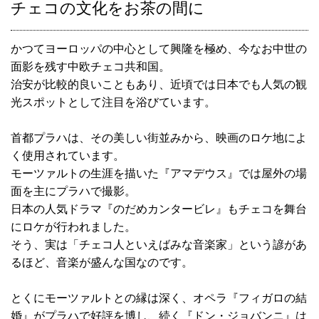
チェコの文化をお茶の間に
かつてヨーロッパの中心として興隆を極め、今なお中世の
面影を残す中欧チェコ共和国。
治安が比較的良いこともあり、近頃では日本でも人気の観
光スポットとして注目を浴びています。
首都プラハは、その美しい街並みから、映画のロケ地によ
く使用されています。
モーツァルトの生涯を描いた『アマデウス』では屋外の場
面を主にプラハで撮影。
日本の人気ドラマ『のだめカンタービレ』もチェコを舞台
にロケが行われました。
そう、実は「チェコ人といえばみな音楽家」という諺があ
るほど、音楽が盛んな国なのです。
とくにモーツァルトとの縁は深く、オペラ『フィガロの結
婚』がプラハで好評を博し、続く『ドン・ジョバンニ』は