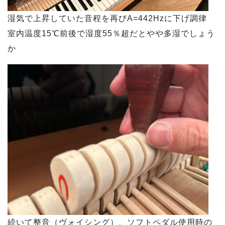
湿気で上昇していた音程を再びA=442Hzに下げ調律
室内温度15℃前後で湿度55％超だとやや多湿でしょう
か
続いて整音（ヴォイシング）、ソフトペダル使用時の