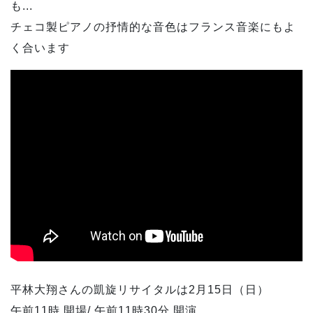
も...
チェコ製ピアノの抒情的な音色はフランス音楽にもよ
く合います
平林大翔さんの凱旋リサイタルは2月15日（日）
午前11時 開場/ 午前11時30分 開演