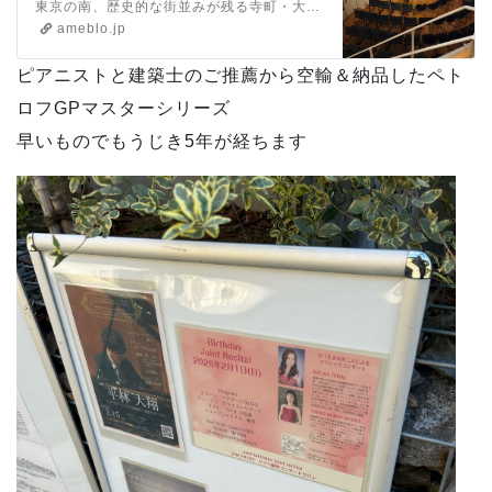
東京の南、歴史的な街並みが残る寺町・大田区池上にて近代的な防音マンション＆音楽ホールを併設した「池上の音楽複合プロジェクト」が始動。そのホール常設ピアノにチェ…
ameblo.jp
ピアニストと建築士のご推薦から空輸＆納品したペト
ロフGPマスターシリーズ
早いものでもうじき5年が経ちます