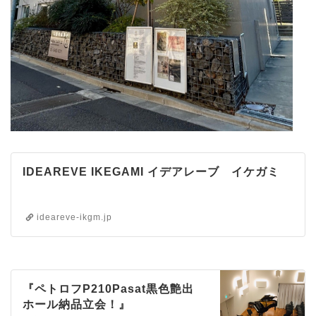
IDEAREVE IKEGAMI イデアレーブ イケガミ
ideareve-ikgm.jp
『ペトロフP210Pasat黒色艶出
ホール納品立会！』