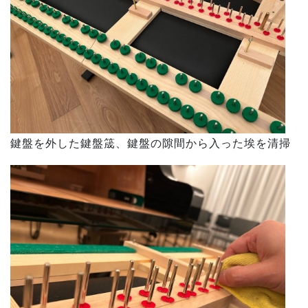
鍵盤を外した鍵盤筬、鍵盤の隙間から入った埃を清掃